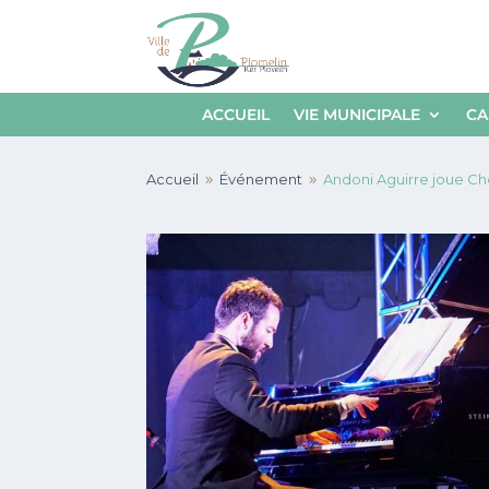
ACCUEIL
VIE MUNICIPALE
CA
Accueil
Événement
Andoni Aguirre joue Ch
9
9