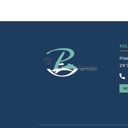
MA
Pla
29 

N