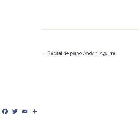
←
Récital de piano Andoni Aguirre
Facebook
Twitter
Email
Partager