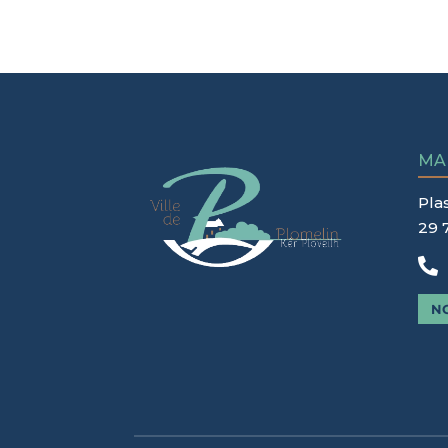
MA
Pla
29 

N