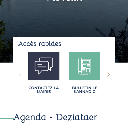
Accès
rapides
CONTACTEZ LA
BULLETIN LE
PORT
MAIRIE
KANNADIG
FAMI
Agenda •
Deziataer