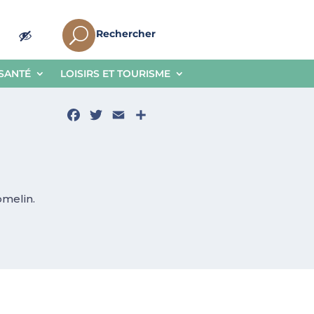
U
Rechercher
 SANTÉ
LOISIRS ET TOURISME
Facebook
Twitter
Email
Partager
omelin.