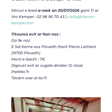
Mirout e bred
a-raok an 30/07/2026
gant Ti ar
Vro Kemper : 02 98 90 70 43 |
clelia@tiarvro-
kemper.bzh
Titouroù evit ar fest-noz :
Da 9e noz
E Sal Kerne eus Ploveilh (hent Pierre Larhant
29700 Ploveilh)
Mont e-barzh : 7€
Digoust evit ar vugale dindan 12 vloaz
Parklec’h
Tavarn war al lec’h