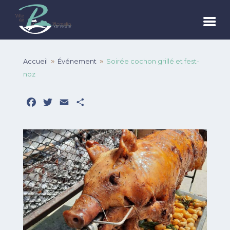
Accueil
Événement
Soirée cochon grillé et fest-
9
9
noz
Facebook
Twitter
Email
Partager