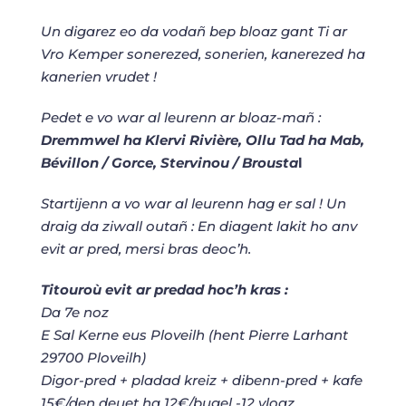
Un digarez eo da vodañ bep bloaz gant Ti ar
Vro Kemper sonerezed, sonerien, kanerezed ha
kanerien vrudet !
Pedet e vo war al leurenn ar bloaz-mañ :
Dremmwel ha Klervi Rivière,
Ollu Tad ha Mab,
Bévillon / Gorce,
Stervinou / Brousta
l
Startijenn a vo war al leurenn hag er sal ! Un
draig da ziwall outañ : En diagent lakit ho anv
evit ar pred, mersi bras deoc’h.
Titouroù evit ar predad hoc’h kras :
Da 7e noz
E Sal Kerne eus Ploveilh (hent Pierre Larhant
29700 Ploveilh)
Digor-pred + pladad kreiz + dibenn-pred + kafe
15€/den deuet ha 12€/bugel -12 vloaz