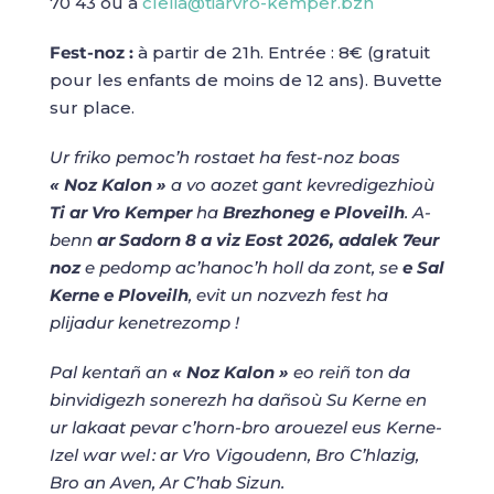
70 43 ou à
clelia@tiarvro-kemper.bzh
Fest-noz :
à partir de 21h. Entrée : 8€ (gratuit
pour les enfants de moins de 12 ans). Buvette
sur place.
Ur friko pemoc’h rostaet ha fest-noz boas
« Noz Kalon »
a vo aozet gant kevredigezhioù
Ti ar Vro Kemper
ha
Brezhoneg e Ploveilh
. A-
benn
ar Sadorn 8 a viz Eost 2026, adalek 7eur
noz
e pedomp ac’hanoc’h holl da zont, se
e Sal
Kerne e Ploveilh
, evit un nozvezh fest ha
plijadur kenetrezomp !
Pal kentañ an
« Noz Kalon »
eo reiñ ton da
binvidigezh sonerezh ha dañsoù Su Kerne en
ur lakaat pevar c’horn-bro arouezel eus Kerne-
Izel war wel : ar Vro Vigoudenn, Bro C’hlazig,
Bro an Aven, Ar C’hab Sizun.