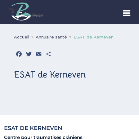
Accueil
Annuaire santé
ESAT de Kerneven
9
9
Facebook
Twitter
Email
Partager
ESAT de Kerneven
ESAT DE KERNEVEN
Centre pour traumatisés crâniens