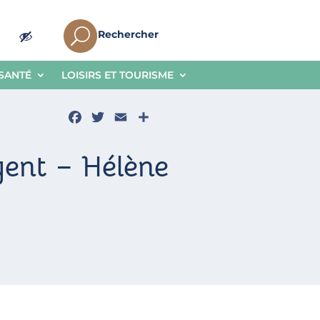
U
Rechercher
 SANTÉ
LOISIRS ET TOURISME
Facebook
Twitter
Email
Partager
igent – Hélène