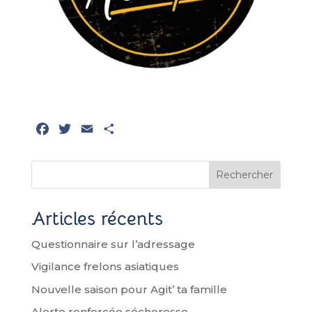
F
T
E
P
a
w
m
a
c
i
a
r
Rechercher
e
t
i
t
b
t
l
a
o
e
g
Articles récents
o
r
e
Questionnaire sur l’adressage
k
r
Vigilance frelons asiatiques
Nouvelle saison pour Agit’ ta famille
Alerte renforcée sécheresse