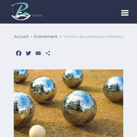
Accueil
Événement
Tournoi de pétanque vétérans
9
9
Facebook
Twitter
Email
Partager