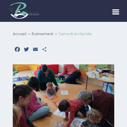
Accueil
Événement
Samedi en famille
9
9
Facebook
Twitter
Email
Partager