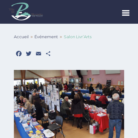
Accueil
Événement
Salon Livr’Arts
9
9
Facebook
Twitter
Email
Partager