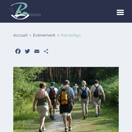
Accueil
Événement
Randoligo
9
9
Facebook
Twitter
Email
Partager