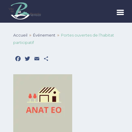
Accueil
Événement
Portes ouvertes de l’habitat
9
9
participatif
Facebook
Twitter
Email
Partager