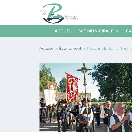
ACCUEIL
VIE MUNICIPALE
CA
Accueil
Événement
Pardon de Saint-Roch e
9
9