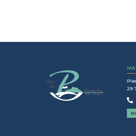
MA
Pla
29 

N