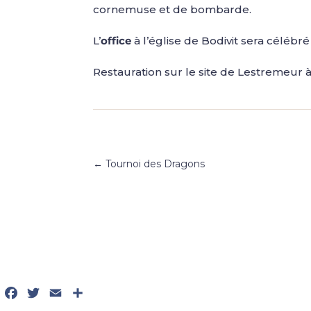
cornemuse et de bombarde.
L’
office
à l’église de Bodivit sera célébr
Restauration sur le site de Lestremeur à
←
Tournoi des Dragons
Facebook
Twitter
Email
Partager