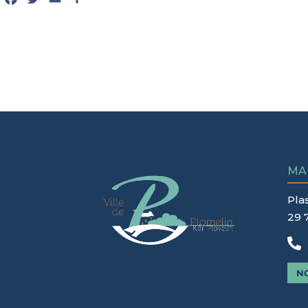
MA
Pla
29 

N