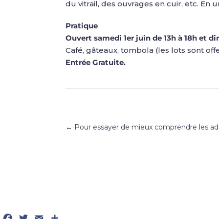
du vitrail, des ouvrages en cuir, etc. En
Pratique
Ouvert samedi 1er juin de 13h à 18h et di
Café, gâteaux, tombola (les lots sont offe
Entrée Gratuite.
←
Pour essayer de mieux comprendre les a
Facebook
Twitter
Email
Partager