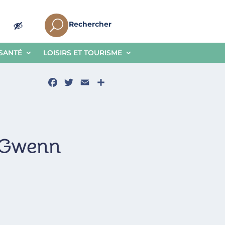
U
Rechercher
 SANTÉ
LOISIRS ET TOURISME
Facebook
Twitter
Email
Partager
i Gwenn