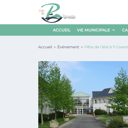
ACCUEIL
VIE MUNICIPALE
CA
Accueil
Événement
Fête de l’été à Ti Gwen
9
9