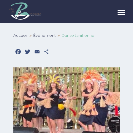
Accueil
Événement
Danse tahitienne
9
9
Facebook
Twitter
Email
Partager