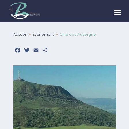
Accueil
Événement
Ciné doc Auvergne
9
9
Facebook
Twitter
Email
Partager