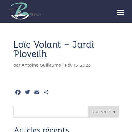
Loïc Volant – Jardi
Ploveilh
par
Antoine Guillaume
|
Fév 15, 2023
F
T
E
P
a
w
m
a
c
i
a
r
Rechercher
e
t
i
t
b
t
l
a
o
e
g
Articles récents