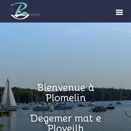
Bienvenue à
Plomelin
Degemer mat e
Ploveilh