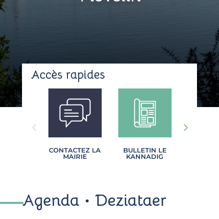
Accès
rapides
CONTACTEZ LA
BULLETIN LE
PORT
MAIRIE
KANNADIG
FAMI
Agenda •
Deziataer